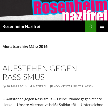
Zum
Inhalt
springen
Suchen
Rosenheim Nazifrei
PRIMÄR
MENÜ
Monatsarchiv: März 2016
AUFSTEHEN GEGEN
RASSISMUS
18. MÄRZ 2016
NAZIFREI
KOMMENTAR HINTERLASSEN
— Aufstehen gegen Rassismus — Deine Stimme gegen rechte
Hetze — Unsere Alternative heißt Solidarität — Unterzeichne