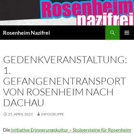
Zum
Inhalt
springen
Suchen
Rosenheim Nazifrei
PRIMÄR
MENÜ
GEDENKVERANSTALTUNG:
1.
GEFANGENENTRANSPORT
VON ROSENHEIM NACH
DACHAU
25. APRIL 2023
INFOGRUPPE
Die
Initiative Erinnerungskultur – Stolpersteine für Rosenheim