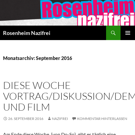
Zum
Inhalt
springen
Suchen
Rosenheim Nazifrei
PRIMÄR
MENÜ
Monatsarchiv: September 2016
DIESE WOCHE
VORTRAG/DISKUSSION/DEM
UND FILM
26. SEPTEMBER 2016
NAZIFREI
KOMMENTAR HINTERLASSEN
Am Ende diese Woche, (von Do-So), gibt es täglich eine