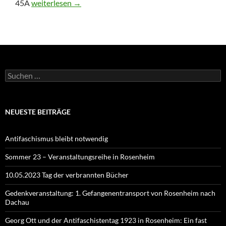
Diese Woche Vortrag/Diskussion/Demo/Fest und Film
45A
weiterlesen
→
Suchen
nach:
NEUESTE BEITRÄGE
Antifaschismus bleibt notwendig
Sommer 23 – Veranstaltungsreihe in Rosenheim
10.05.2023 Tag der verbrannten Bücher
Gedenkveranstaltung: 1. Gefangenentransport von Rosenheim nach
Dachau
Georg Ott und der Antifaschistentag 1923 in Rosenheim: Ein fast