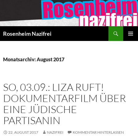
Zum
Inhalt
springen
Suchen
Rosenheim Nazifrei
PRIMÄR
MENÜ
Monatsarchiv: August 2017
SO, 03.09.: LIZA RUFT!
DOKUMENTARFILM ÜBER
EINE JÜDISCHE
PARTISANIN
22. AUGUST 2017
NAZIFREI
KOMMENTAR HINTERLASSEN