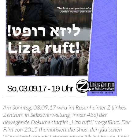
Am Sonntag, 03.09.17 wird im Rosenheimer Z (linkes
Zentrum in Selbstverwaltung, Innstr 45a) der
bewegende Dokumentarfilm „Liza ruft!“ vorgeführt. Der
Film von 2015 thematisiert die Shoa, den jüdischen
Widerstand und die Erinnerungspolitik in Litauen. Er ist