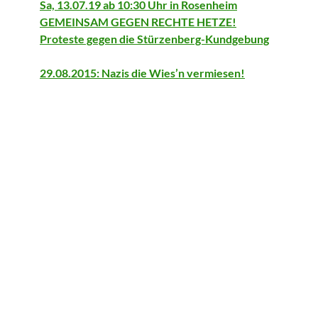
Sa, 13.07.19 ab 10:30 Uhr in Rosenheim
GEMEINSAM GEGEN RECHTE HETZE!
Proteste gegen die Stürzenberg-Kundgebung
29.08.2015: Nazis die Wies’n vermiesen!