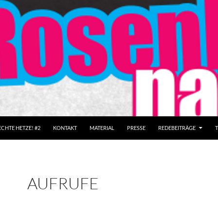
CHTE HETZE! #2
KONTAKT
MATERIAL
PRESSE
REDEBEITRÄGE
AUFRUFE