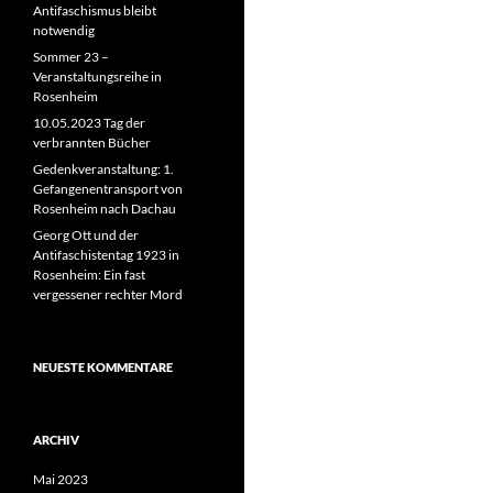
Antifaschismus bleibt
notwendig
Sommer 23 –
Veranstaltungsreihe in
Rosenheim
10.05.2023 Tag der
verbrannten Bücher
Gedenkveranstaltung: 1.
Gefangenentransport von
Rosenheim nach Dachau
Georg Ott und der
Antifaschistentag 1923 in
Rosenheim: Ein fast
vergessener rechter Mord
NEUESTE KOMMENTARE
ARCHIV
Mai 2023