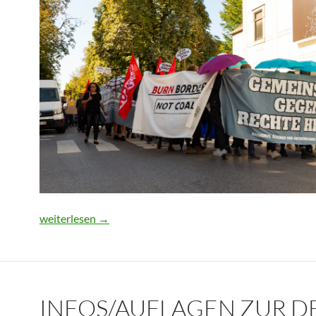
Rosenheim zeigt erneut Gesicht
weiterlesen
→
INFOS/AUFLAGEN ZUR 