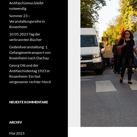
Antifaschismus bleibt
notwendig
Sommer 23 –
Veranstaltungsreihe in
Rosenheim
10.05.2023 Tag der
verbrannten Bücher
Gedenkveranstaltung: 1.
Gefangenentransport von
Rosenheim nach Dachau
Georg Ott und der
Antifaschistentag 1923 in
Rosenheim: Ein fast
vergessener rechter Mord
NEUESTE KOMMENTARE
ARCHIV
Mai 2023