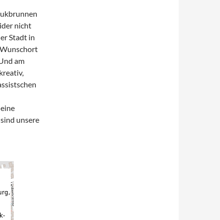
omukbrunnen
der nicht
r Stadt in
r Wunschort
. Und am
kreativ,
assistschen
 eine
 sind unsere