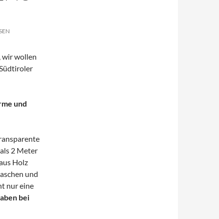
SEN
, wir wollen
 Südtiroler
irme und
transparente
als 2 Meter
 aus Holz
laschen und
t nur eine
aben bei