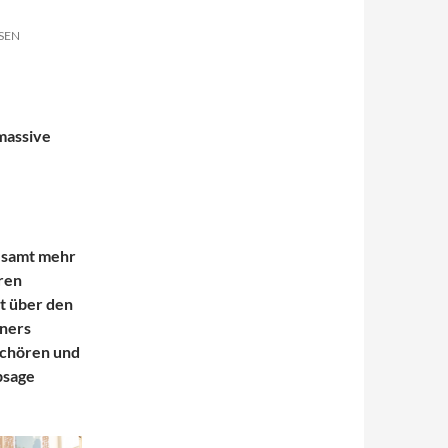
SEN
massive
gesamt mehr
ren
t über den
dners
hchören und
bsage